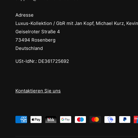
Adresse
Luxus-Kollektion / GbR mit Jan Kopf, Michael Kurz, Kevi
Geiselroter Straße 4
73494 Rosenberg
Deutschland
USt-IdNr.: DE361725692
Kontaktieren Sie uns
Z
a
h