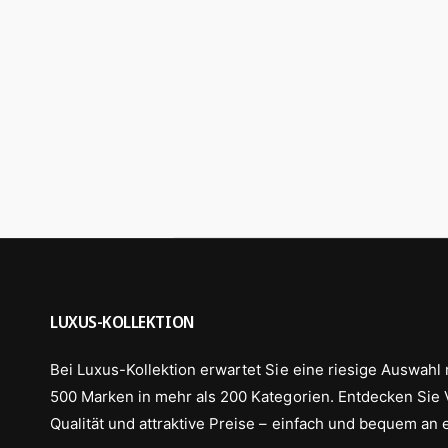
y
m
p
G
a
e
u
s
s
c
h
ä
f
t
LUXUS-KOLLEKTION
Bei Luxus-Kollektion erwartet Sie eine riesige Auswahl 
500 Marken in mehr als 200 Kategorien. Entdecken Sie Vi
Qualität und attraktive Preise – einfach und bequem an 