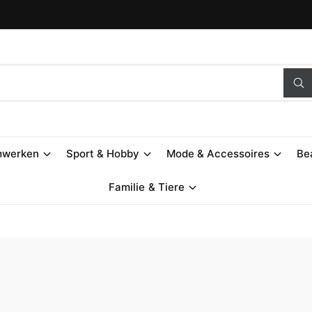
S
u
c
h
e
n
mwerken
Sport & Hobby
Mode & Accessoires
Be
Familie & Tiere