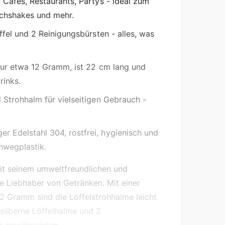
, Cafés, Restaurants, Partys - ideal zum
lchshakes und mehr.
ffel und 2 Reinigungsbürsten - alles, was
nur etwa 12 Gramm, ist 22 cm lang und
rinks.
 Strohhalm für vielseitigen Gebrauch -
r Edelstahl 304, rostfrei, hygienisch und
inwegplastik.
mit seinem umweltfreundlichen und
le Liebhaber von Getränken. Mit einer
 Gramm sind die Löffelstrohhalme leicht
silberne Löffelhalme und 2