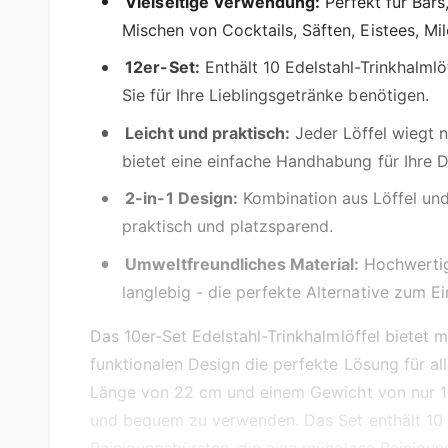
b
Vielseitige Verwendung:
Perfekt für Bars
a
Mischen von Cocktails, Säften, Eistees, Mi
r
12er-Set:
Enthält 10 Edelstahl-Trinkhalmlö
Sie für Ihre Lieblingsgetränke benötigen.
Leicht und praktisch:
Jeder Löffel wiegt 
bietet eine einfache Handhabung für Ihre D
2-in-1 Design:
Kombination aus Löffel und
praktisch und platzsparend.
Umweltfreundliches Material:
Hochwertige
langlebig - die perfekte Alternative zum E
Das 10er-Set Edelstahl-Trinkhalmlöffel bietet 
funktionalen Design die perfekte Lösung für al
Länge von 22 cm und einem Gewicht von nur 12
und bequem zu verwenden. Das Set enthält 10 