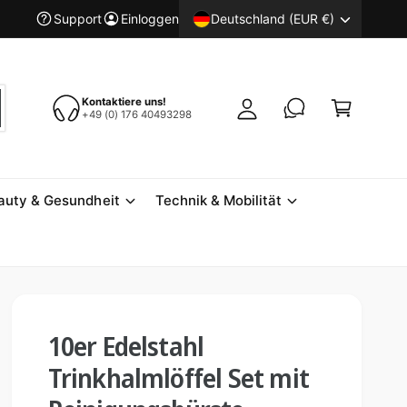
E
W
Deutschland (EUR €)
Support
Einloggen
i
a
n
r
l
e
Kontaktiere uns!
o
n
+49 (0) 176 40493298
g
k
g
o
e
r
auty & Gesundheit
Technik & Mobilität
n
b
10er Edelstahl
Trinkhalmlöffel Set mit