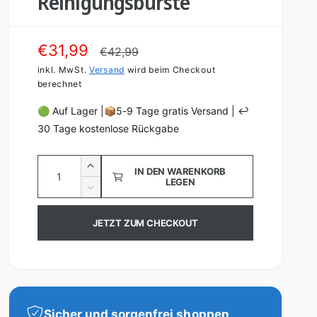
Reinigungsbürste
V
€31,99
N
€42,99
e
inkl. MwSt.
Versand
o
wird beim Checkout
berechnet
r
r
🟢 Auf Lager |📦5-9 Tage gratis Versand | ↩️
k
m
30 Tage kostenlose Rückgabe
a
a
A
u
l
E
IN DEN WARENKORB
LEGEN
n
r
f
e
V
h
z
e
s
r
ö
r
a
JETZT ZUM CHECKOUT
h
p
P
r
h
e
i
r
r
d
l
n
i
e
e
g
e
e
i
i
M
r
Sicher und sorgenfrei shoppen