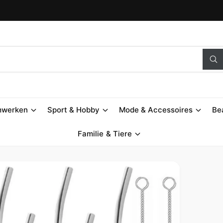
S
u
c
h
e
n
mwerken
Sport & Hobby
Mode & Accessoires
Be
Familie & Tiere