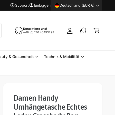
E
W
Deutschland (EUR €)
Support
Einloggen
i
a
n
r
l
e
Kontaktiere uns!
o
n
+49 (0) 176 40493298
g
k
g
o
e
r
auty & Gesundheit
Technik & Mobilität
n
b
Damen Handy
Umhängetasche Echtes