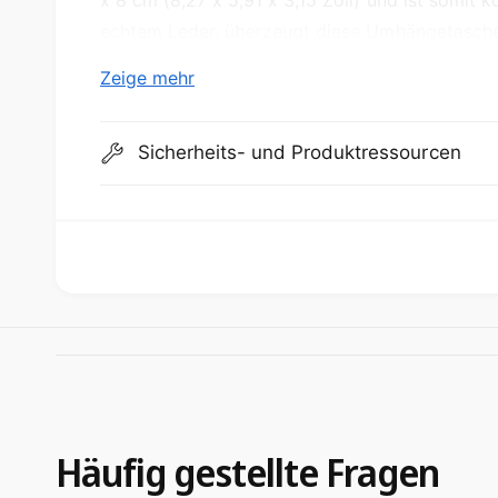
x 8 cm (8,27 x 5,91 x 3,15 Zoll) und ist somit 
echtem Leder, überzeugt diese Umhängetasche n
auch mit ihrer einzigartigen natürlichen Textur
Zeige mehr
echtes Leder strapazierfähiger und kann über 
werden. Mit ihrem modernen Design ist diese 
Sicherheits- und Produktressourcen
stilbewusste Frauen.
Häufig gestellte Fragen