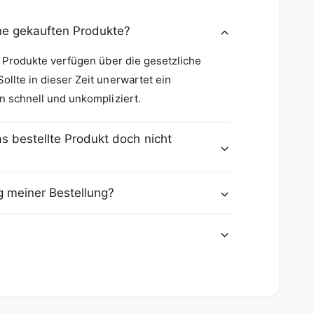
t
e
ine gekauften Produkte?
r
e Produkte verfügen über die gesetzliche
llte in dieser Zeit unerwartet ein
n schnell und unkompliziert.
s bestellte Produkt doch nicht
g meiner Bestellung?