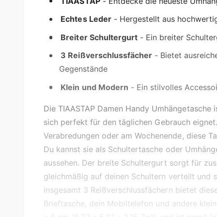
b
TIAASTAP
- Entdecke die neueste Umhän
a
Echtes Leder
- Hergestellt aus hochwerti
r
Breiter Schultergurt
- Ein breiter Schulte
3 Reißverschlussfächer
- Bietet ausreich
Gegenstände
Klein und Modern
- Ein stilvolles Accesso
Die TIAASTAP Damen Handy Umhängetasche ist e
sich perfekt für den täglichen Gebrauch eignet
Verabredungen oder am Wochenende, diese Tasc
Du kannst sie als Schultertasche oder Umhänge
aussehen. Der breite Schultergurt sorgt für zu
gleichmäßig auf deinen Schultern verteilt und s
insgesamt 3 Reißverschlussfächern bietet dies
Brieftasche, dein Mobiltelefon und andere klei