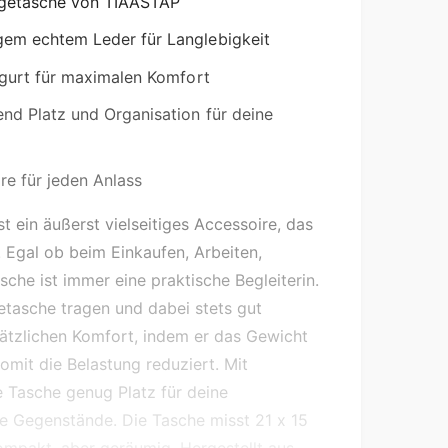
getasche von TIAASTAP
gem echtem Leder für Langlebigkeit
rgurt für maximalen Komfort
end Platz und Organisation für deine
ire für jeden Anlass
in äußerst vielseitiges Accessoire, das
. Egal ob beim Einkaufen, Arbeiten,
he ist immer eine praktische Begleiterin.
tasche tragen und dabei stets gut
sätzlichen Komfort, indem er das Gewicht
omit die Belastung reduziert. Mit
e Tasche genug Platz für deine
ne Gegenstände. Die Tasche misst 21 x 15