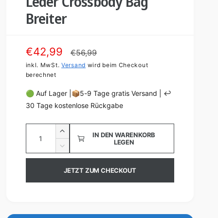
Leder Crossbody Bag
Breiter
V
€42,99
N
€56,99
e
inkl. MwSt.
Versand
o
wird beim Checkout
berechnet
r
r
🟢 Auf Lager |📦5-9 Tage gratis Versand | ↩️
k
m
30 Tage kostenlose Rückgabe
a
a
A
u
l
E
IN DEN WARENKORB
LEGEN
n
r
f
e
V
h
z
e
s
r
ö
r
a
JETZT ZUM CHECKOUT
h
p
P
r
h
e
i
r
r
d
l
n
i
e
e
g
e