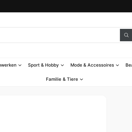
S
u
c
h
e
n
mwerken
Sport & Hobby
Mode & Accessoires
Be
Familie & Tiere