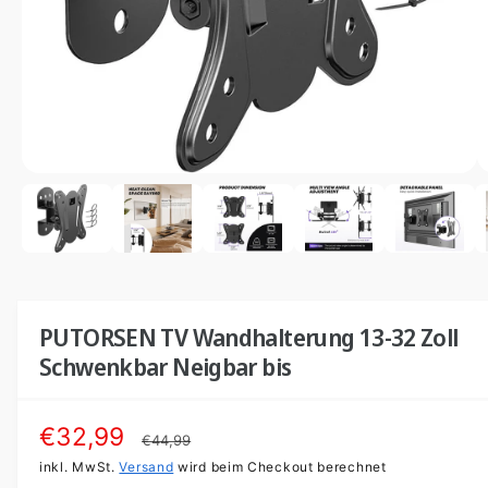
u
y
m
n
p
G
i
a
e
n
u
s
d
s
c
e
h
vo
1
r
1
/
n
0
ä
G
f
a
t
l
e
r
PUTORSEN TV Wandhalterung 13-32 Zoll
i
Schwenkbar Neigbar bis
e
a
V
€32,99
N
€44,99
n
e
inkl. MwSt.
Versand
o
wird beim Checkout berechnet
s