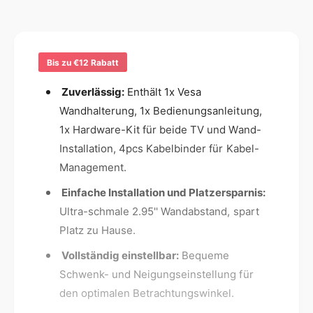
n
P
g
U
g
e
T
f
s
O
ü
m
R
Bis zu €12 Rabatt
r
e
S
P
Zuverlässig:
Enthält 1x Vesa
E
t
U
N
T
Wandhalterung, 1x Bedienungsanleitung,
h
T
O
1x Hardware-Kit für beide TV und Wand-
o
V
R
Installation, 4pcs Kabelbinder für Kabel-
W
d
S
a
Management.
E
e
n
N
n
Einfache Installation und Platzersparnis:
d
T
h
Ultra-schmale 2.95'' Wandabstand, spart
V
a
W
Platz zu Hause.
l
a
t
Vollständig einstellbar:
Bequeme
n
e
d
Schwenk- und Neigungseinstellung für
r
h
den optimalen Betrachtungswinkel.
u
a
n