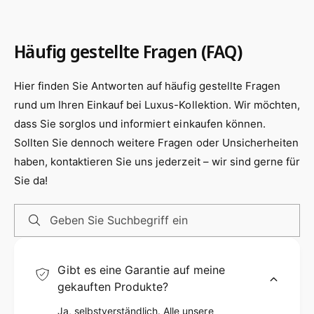
zu vermeiden und von jedem Sitzplatz aus ein
e
k
optimales Seherlebnis zu genießen. Die
i
b
g
robuste Stahlkonstruktion kann problemlos bis
a
Häufig gestellte Fragen (FAQ)
b
r
zu 55lbs (25kg) tragen und wurde für maximale
a
N
Sicherheit GS-geprüft.
r
Hier finden Sie Antworten auf häufig gestellte Fragen
e
b
i
rund um Ihren Einkauf bei Luxus-Kollektion. Wir möchten,
Die TV Wandhalterung ist mit den meisten 13-
i
g
dass Sie sorglos und informiert einkaufen können.
32 Zoll LED LCD TV-Bildschirmen kompatibel,
s
b
Sollten Sie dennoch weitere Fragen oder Unsicherheiten
a
solange sie ein VESA-Muster von 75x75 oder
r
haben, kontaktieren Sie uns jederzeit – wir sind gerne für
100x100mm aufweisen. Bevor Sie kaufen,
b
Sie da!
überprüfen Sie bitte die Kompatibilität mit
i
Ihrem Fernseher und stellen Sie sicher, dass
s
Geben Sie Suchbegriff ein
die Kabeleingänge nicht blockiert werden.
Gibt es eine Garantie auf meine
gekauften Produkte?
Ja, selbstverständlich. Alle unsere