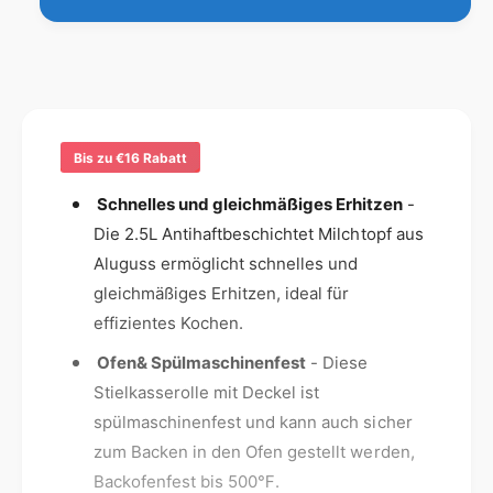
l
S
g
t
u
e
i
f
n
e
ü
g
l
r
s
k
S
a
m
t
Bis zu €16 Rabatt
s
i
e
s
e
Schnelles und gleichmäßiges Erhitzen
-
t
e
l
Die 2.5L Antihaftbeschichtet Milchtopf aus
r
h
k
o
Aluguss ermöglicht schnelles und
a
o
l
s
gleichmäßiges Erhitzen, ideal für
d
l
s
effizientes Kochen.
e
e
e
2
n
r
Ofen& Spülmaschinenfest
- Diese
0
o
Stielkasserolle mit Deckel ist
c
l
spülmaschinenfest und kann auch sicher
m
l
m
e
zum Backen in den Ofen gestellt werden,
i
2
Backofenfest bis 500℉.
t