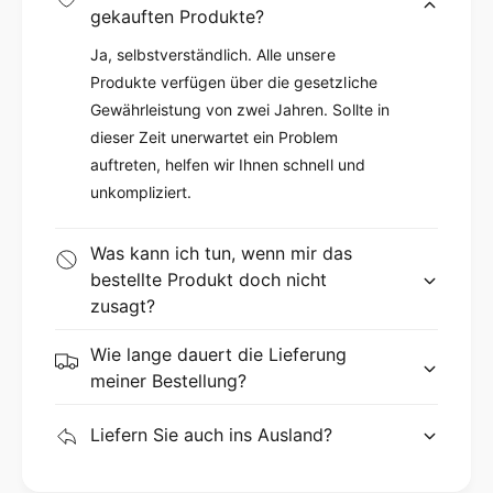
Spülmaschinenfestigkeit ist sie äußerst
gekauften Produkte?
vielseitig und einfach zu pflegen. Egal ob Sie
Ja, selbstverständlich. Alle unsere
Nudeln kochen, Soßen zubereiten oder
Produkte verfügen über die gesetzliche
Gemüse dünsten möchten, die AIKENBBKK
Gewährleistung von zwei Jahren. Sollte in
Stielkasserolle ist dafür bestens geeignet.
dieser Zeit unerwartet ein Problem
Überzeugen Sie sich selbst von der Qualität
auftreten, helfen wir Ihnen schnell und
unkompliziert.
und Funktionalität dieses Milchtopfes und
bereichern Sie Ihre Küchengeräte mit diesem
Was kann ich tun, wenn mir das
vielseitigen Kochutensil.
bestellte Produkt doch nicht
zusagt?
Wie lange dauert die Lieferung
meiner Bestellung?
Liefern Sie auch ins Ausland?