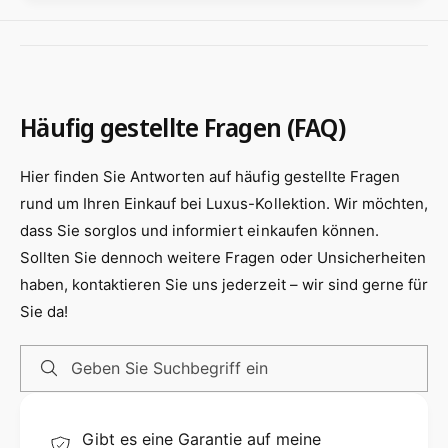
s
Die AIKENBBKK Stielkasserolle 20 cm mit
a
c
f
Deckel ist die perfekte Ergänzung für Ihre
h
t
Küche. Hergestellt aus langlebigem Aluguss,
i
b
ermöglicht diese Kasserolle schnelles und
c
e
h
Häufig gestellte Fragen (FAQ)
s
gleichmäßiges Erhitzen für optimale
t
c
Kochergebnisse. Mit ihrer
e
h
Hier finden Sie Antworten auf häufig gestellte Fragen
Antihaftbeschichtung ist sie einfach zu reinigen
t
i
rund um Ihren Einkauf bei Luxus-Kollektion. Wir möchten,
und gesundheitsschonend, da sie frei von
c
h
dass Sie sorglos und informiert einkaufen können.
schädlichen Chemikalien ist. Der doppelte
t
Sollten Sie dennoch weitere Fragen oder Unsicherheiten
Ausgießer und die perfekte Größe von 20 cm
e
haben, kontaktieren Sie uns jederzeit – wir sind gerne für
Durchmesser und 2.5L Fassungsvermögen
t
Sie da!
machen sie ideal für die Zubereitung
verschiedener Gerichte.
Geben Sie Suchbegriff ein
Der abnehmbare Griff der Stielkasserolle bietet
zusätzliche Stabilität und Bequemlichkeit beim
Kochen. Dank der Ofen- und
Gibt es eine Garantie auf meine