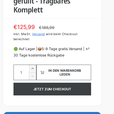
gefüllt - Tragbares
Komplett
V
€125,99
N
€186,99
e
inkl. MwSt.
Versand
o
wird beim Checkout
berechnet
r
r
🟢 Auf Lager |📦5-9 Tage gratis Versand | ↩️
k
m
30 Tage kostenlose Rückgabe
a
a
A
u
l
E
IN DEN WARENKORB
LEGEN
n
r
f
e
V
h
z
e
s
r
ö
r
a
JETZT ZUM CHECKOUT
h
p
P
r
h
e
i
r
r
d
l
n
i
e
e
g
e