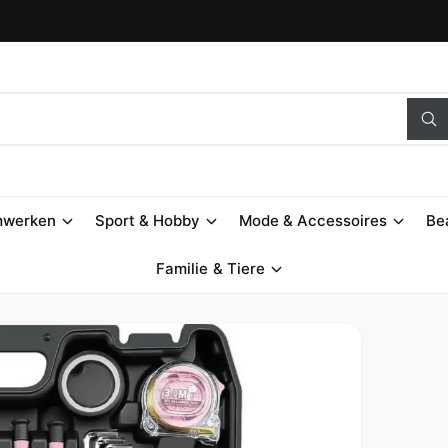
S
u
c
h
e
n
mwerken
Sport & Hobby
Mode & Accessoires
Be
Familie & Tiere