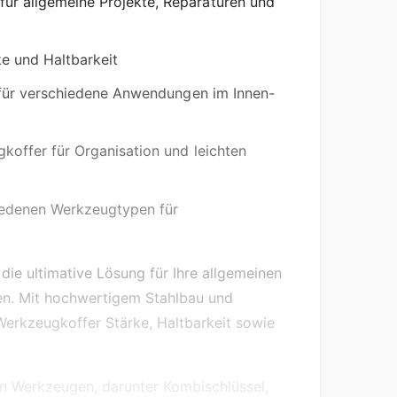
für allgemeine Projekte, Reparaturen und
ke und Haltbarkeit
ür verschiedene Anwendungen im Innen-
offer für Organisation und leichten
iedenen Werkzeugtypen für
die ultimative Lösung für Ihre allgemeinen
en. Mit hochwertigem Stahlbau und
Werkzeugkoffer Stärke, Haltbarkeit sowie
on Werkzeugen, darunter Kombischlüssel,