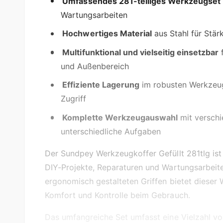
b
Umfassendes 281-teiliges Werkzeugset
a
Wartungsarbeiten
r
Hochwertiges Material
aus Stahl für Stär
Multifunktional und vielseitig einsetzbar
f
und Außenbereich
Effiziente Lagerung
im robusten Werkzeugk
Zugriff
Komplette Werkzeugauswahl
mit versch
unterschiedliche Aufgaben
Der Sundpey Werkzeugkoffer Gefüllt 281tlg ist 
DIY-Projekte, Reparaturen und Wartungsarbeit
ergonomisch gestalteten Griffen bietet dieser 
Komfort und Kontrolle beim Gebrauch.
Das umfangreiche Set umfasst eine Vielzahl v